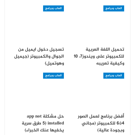
العاب وبرامج
العاب وبرامج
تحميل اللغة العربية
تسجيل دخول ايميل من
للكمبيوتر على ويندوز7، 10
الجوال والكمبيوتر (جيميل
وكيفية تعريبه
وهوتميل)
العاب وبرامج
العاب وبرامج
أفضل برنامج لعمل الصور
حل مشكلة app not
4*6 للكمبيوتر (مجاني
installed (5 طرق سرية
وبجودة عالية)
يخفيها عنك الخبراء)