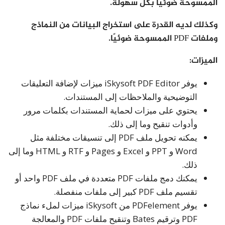
الممسوحة ضوئيًا بكل سهولة.
وكذلك لديه القدرة على استخراج البيانات من النماذج
وملفات PDF الممسوحة ضوئيًا.
الميزات:
يوفر iSkysoft PDF Editor ميزات لإضافة التعليقات
التوضيحية والملاحظات إلى المستندات.
يحتوي على ميزات لحماية المستندات بكلمات مرور
وأدوات تنقيح وما إلى ذلك.
يمكنه تحويل ملف PDF إلى تنسيقات مختلفة مثل
Word و PPT و Excel و Pages و RTF و HTML وما إلى
ذلك.
يمكنك دمج ملفات PDF متعددة في ملف PDF واحد أو
تقسيم ملف PDF كبير إلى ملفات منفصلة.
يوفر PDFelement من iSkysoft ميزات لملء نماذج
PDF وترقيم Bates وتنقيح ملفات PDF والمعالجة