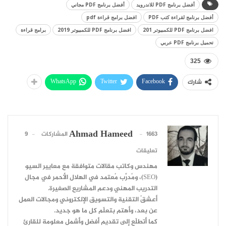
أفضل برنامج PDF للاندرويد
أفضل برنامج PDF مجاني
أفضل برنامج لقراءة كتب PDF
افضل برامج قراءة pdf
افضل برنامج PDF للكمبيوتر 201
افضل برنامج PDF للكمبيوتر 2019
برامج قراءة
تحميل برنامج PDF عربي
325
WhatsApp
Twitter
Facebook
شارك
Ahmad Hameed
1663 المشاركات
9
تعليقات
مهندس وكاتب مقالات متوافقة مع معايير السيو
(SEO)، ومُدرِّب مُعتمد في الهلال الأحمر في مجال
التدريب المهني ودعم المشاريع الصغيرة.
أعشقُ التقنية والتسويق الإلكتروني ومجالات العمل
عن بعد، وأهتم بتعلّم كل ما هو جديد.
كما أتطلّع إلى تقديم أفضل وأشمل معلومة للقارئ