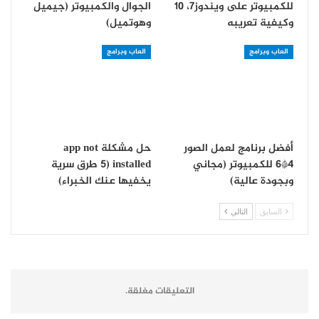
للكمبيوتر على ويندوز7، 10
الجوال والكمبيوتر (جيميل
وكيفية تعريبه
وهوتميل)
العاب وبرامج
العاب وبرامج
أفضل برنامج لعمل الصور
حل مشكلة app not
4*6 للكمبيوتر (مجاني
installed (5 طرق سرية
وبجودة عالية)
يخفيها عنك الخبراء)
السابق
التالي
التعليقات مغلقة.