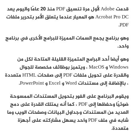
قدمت Adobe لأول مرة تنسيق PDF منذ 20 عامًا واليوم يعد
Acrobat Pro DC هو المعيار عندما يتعلق الأمر بتحرير ملفات
PDF.
وهو برنامج يجمع السمات المميزة للبرامج الأخرى في برنامج
واحد.
وهو أيضا أحد البرامج المتميزة القليلة المتاحة لكل من
Windows و MacOS ، ويتميز بوظائف مخصصة للجوال
والقدرة على تحويل ملفات PDF إلى صفحات HTML متعددة
، بالإضافة إلى مستندات Word و Excel و PowerPoint.
ويقوم البرنامج على الفور بتحويل المستندات الممسوحة
ضوئيًا وحفظها إلى PDF ، كما أنه يمتلك القدرة على دمج
العديد من المستندات وجداول البيانات وصفحات الويب وما
شابه في ملف PDF واحد يسهل مشاركته على أجهزة
متعددة.