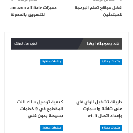
افضل مواقع تعلم البرمجة
مميزات amazon affiliate
للمبتدئين
للتسويق بالعمولة
قد يعجبك ايضا
المزيد عن المؤلف
منتجات مختارة
منتجات مختارة
طريقة تشغيل الواي فاي
كيفية توصيل سلك النت
على شاشة lg سمارت
المقطوع في 9 خطوات
و‏إعداد اتصال wi-fi
بسيطة بدون فني
منتجات مختارة
منتجات مختارة