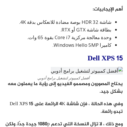
أهم الإيجابيات:
شاشة HDR 32 بوصة مضادة للانعكاس بدقة 4K.
بطاقة شاشة GTX أو RTX.
وحدة معالجة مركزية Core i7 بقوة 65 وات.
كاميرا Windows Hello 5MP.
Dell XPS 15
أفضل كمبيوتر لتشغيل برامج أدوبي
يحتاج المصورون ومصممو الفيديو إلى رؤية ما يعملون معه
بشكل جيد.
وفي هذه الحالة ، فإن شاشة 4K الرائعة على Dell XPS 15
تبدو رائعة.
ومع ذلك ، لا تزال النسخة التي تدعم 1080p جيدة جدًا. ولكن