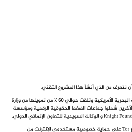
 نتعرف من الذي أنشأ هذا المشروع التقني.
لقد تم تطوير التكنولوجيا الأصلية وراء Tor بواسطة البحرية الأمريكية وتلقت حوالي 60 ٪ من تمويلها من وزارة
ا الآخرين شملوا جماعات الضغط الحقوقية الرقمية ومؤسسة
وعندما تم إطلاقه في عام 2002 ، كان تركيز مشروع Tor على حماية خصوصية مستخدمي الإنترنت من