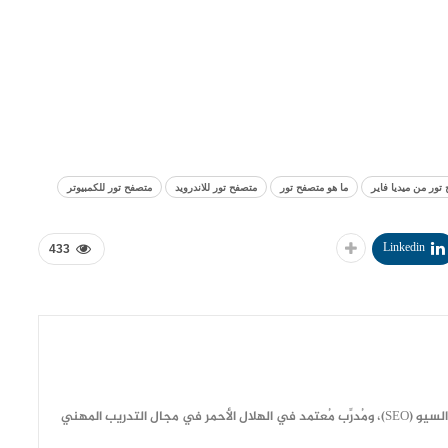
تور من ميديا فاير
ما هو متصفح تور
متصفح تور للاندرويد
متصفح تور للكمبيوتر
Linkedin
433
مهندس وكاتب مقالات متوافقة مع معايير السيو (SEO)، ومُدرِّب مُعتمد في الهلال الأحمر في مجال التدريب المهني