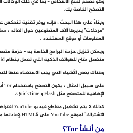
وهو مصمم لمنع الأشخاص – بما في ذلك الوكالات ا
التصفح الخاصة بك.
وبناءً على هذا البحث ، فإنه يوفر تقنية تنعكس 
“مرحلات” يديرها آلاف المتطوعين حول العالم ، 
المعلومات أو موقع المستخدم .
منفصل متاح للهواتف الذكية التي تعمل بنظام Android.
وهناك بعض الأشياء التي يجب الاستغناء عنها للتص
على 
الإضافية للمتصفح مثل Flash و QuickTime.
كذلك لا يتم
الاشتراك” لموقع YouTube على HTML5 لإعادتها مرة أخرى.
من أنشأ Tor؟