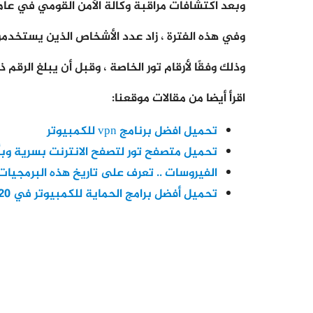
وبعد اكتشافات مراقبة وكالة الأمن القومي في عام 2013 ، انضمت موجة جديدة من المستخدمين إلى الخدم
وفي هذه الفترة ، زاد عدد الأشخاص الذين يستخدمون Tor بأكثر من الضعف ليصل إلى 2.25 م
وذلك وفقًا لأرقام تور الخاصة ، وقبل أن يبلغ الرقم ذروته عند 6 ملايين تقريبًا قبل ن
اقرأ أيضا من مقالات موقعنا:
تحميل افضل برنامج vpn للكمبيوتر
تحميل متصفح تور لتصفح الانترنت بسرية وبأ
الفيروسات .. تعرف على تاريخ هذه البرمجيات
تحميل أفضل برامج الحماية للكمبيوتر في 2020