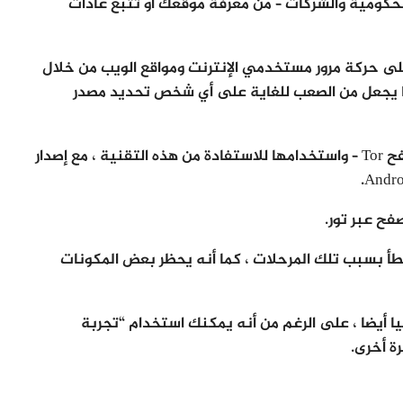
لحكومية والشركات – من معرفة موقعك أو تتبع عادات
على حركة مرور مستخدمي الإنترنت ومواقع الويب من خلال
مما يجعل من الصعب للغاية على أي شخص تحديد مصدر
ويمكن تنزيل حزمة البرامج الخاصة به – حزمة متصفح Tor – واستخدامها للاستفادة من هذه التقنية ، مع إصدار
فح عبر تور.
سبيل المثال ، يكون التصفح باستخدام Tor أبطأ بسبب تلك المرحلات ، كما أنه يحظر بعض المكونات
 تشغيل مقاطع فيديو YouTube افتراضيا أيضا ، على الرغم من أنه يمكنك استخدام “تجربة