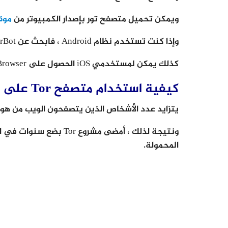
ويمكن تحميل متصفح تور بإصدار الكمبيوتر من
موقع oject
وإذا كنت تستخدم نظام Android ، فابحث عن OrBot أو OrFox في متجر Google Play .
كذلك يمكن لمستخدمي iOS الحصول على OnionBrowser من متجر تطبيقات Apple.
كيفية استخدام متصفح Tor على الجوال
يتزايد عدد الأشخاص الذين يتصفحون الويب من هو
المحمولة.