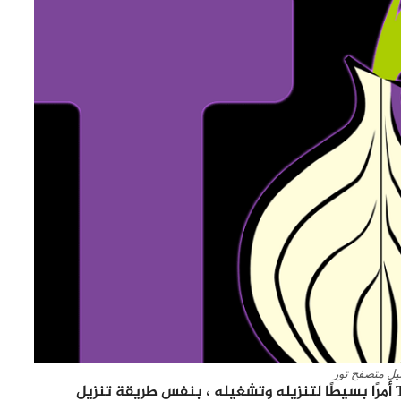
يل متصفح تور
وبالنسبة لمعظم الناس ، يعد استخدام متصفح Tor أمرًا بسيطًا لتنزيله وتشغيله ، بنفس طريقة تنزيل