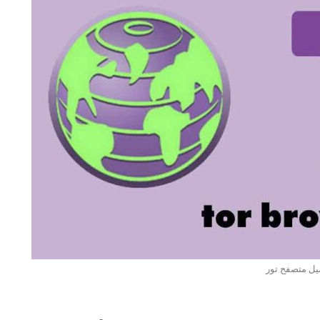
يل متصفح تور