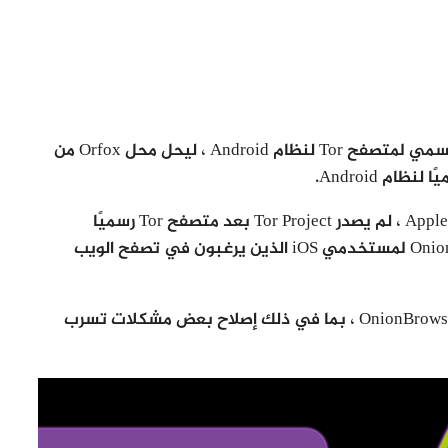
وفي سبتمبر 2019 ، أعلن Tor Project عن الإصدار الرسمي لمتصفح Tor لنظام Android ، ليحل محل Orfox من
ونظرًا للقيود الفنية على نظام iOS الخاص بشركة Apple ، لم يصدر Tor Project بعد متصفح Tor رسميًا
لمستخدمي iPhone و iPad ، ولكنه يدعم OnionBrowser لمستخدمي iOS الذين يرغبون في تصفح الويب
وهناك تحسينات أمنية كبيرة في طور الإعداد لـ OnionBrowser ، بما في ذلك إصلاح بعض مشكلات تسرب