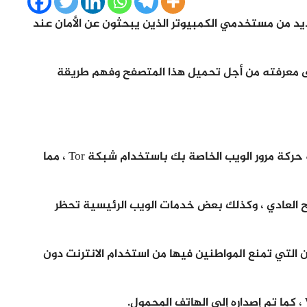
يد من مستخدمي الكمبيوتر الذين يبحثون عن الأمان عند
 معرفته من أجل تحميل هذا المتصفح وفهم طريقة
متصفح تور Tor هو متصفح ويب يقوم بإخفاء هوية حركة مرور الويب الخاصة بك باستخدام شبكة Tor ، مما
يب عبر Tor أبطأ من التصفح العادي ، وكذلك بعض خدمات الويب الرئيسية تحظر
عض البلدان التي تمنع المواطنين فيها من استخدام الانترنت دون