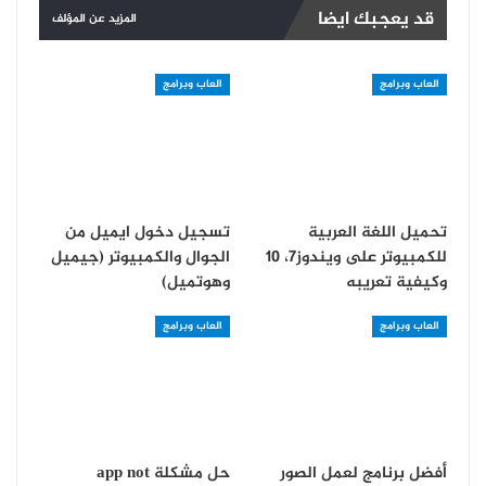
قد يعجبك ايضا
المزيد عن المؤلف
العاب وبرامج
العاب وبرامج
تحميل اللغة العربية
تسجيل دخول ايميل من
للكمبيوتر على ويندوز7، 10
الجوال والكمبيوتر (جيميل
وكيفية تعريبه
وهوتميل)
العاب وبرامج
العاب وبرامج
أفضل برنامج لعمل الصور
حل مشكلة app not