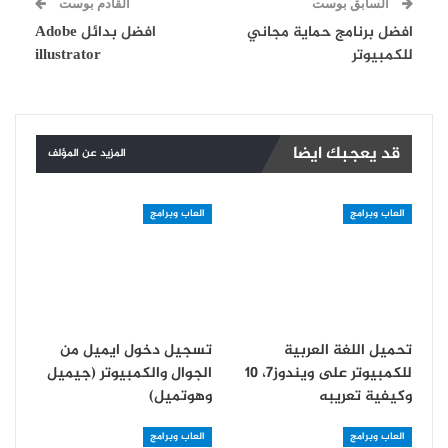
السابق بوست
القادم بوست
افضل برنامج حماية مجاني
افضل بدائل Adobe
للكمبيوتر
illustrator
قد يعجبك ايضا
المزيد عن المؤلف
العاب وبرامج
العاب وبرامج
تحميل اللغة العربية
تسجيل دخول ايميل من
للكمبيوتر على ويندوز7، 10
الجوال والكمبيوتر (جيميل
وكيفية تعريبه
وهوتميل)
العاب وبرامج
العاب وبرامج