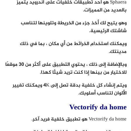
Sphaera هو أحد تطبيقات خلفيات على اندرويد يتميز
بالعديد من المميزات.
وهو يتيح لك أخذ جزء من الخريطة وتلوينها لتناسب
شاشتك الرئيسية.
ويمكنك استخدام الخرائط من أي مكان ، بما في ذلك
مدينتك.
وبالإضافة إلى ذلك ، يحتوي التطبيق على أكثر من 30 موقعًا
للاختيار من بينها إذا كنت تريد شيئًا كهذا.
ويتم إنشاء كل خلفية بدقة تصل إلى 4K ويمكنك تغيير
الألوان لتناسب أسلوبك.
Vectorify da home
Vectorify da home هو تطبيق خلفية فريد آخر.