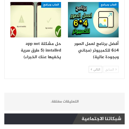
العاب وبرامج
العاب وبرامج
أفضل برنامج لعمل الصور
حل مشكلة app not
4*6 للكمبيوتر (مجاني
installed (5 طرق سرية
وبجودة عالية)
يخفيها عنك الخبراء)
السابق
التالي
التعليقات مغلقة.
شبكاتنا الاجتماعية