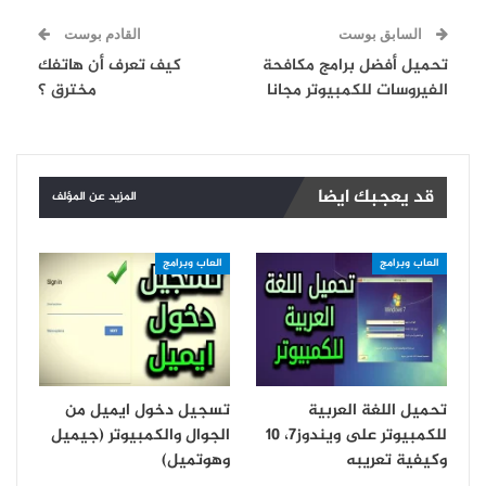
السابق بوست
القادم بوست
تحميل أفضل برامج مكافحة
كيف تعرف أن هاتفك
الفيروسات للكمبيوتر مجانا
مخترق ؟
قد يعجبك ايضا
المزيد عن المؤلف
العاب وبرامج
العاب وبرامج
تحميل اللغة العربية
تسجيل دخول ايميل من
للكمبيوتر على ويندوز7، 10
الجوال والكمبيوتر (جيميل
وكيفية تعريبه
وهوتميل)