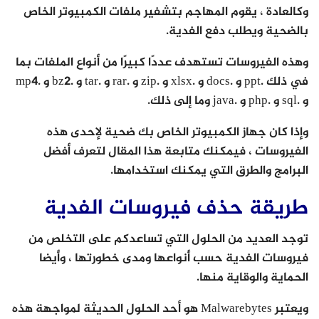
وكالعادة ، يقوم المهاجم بتشفير ملفات الكمبيوتر الخاص
بالضحية ويطلب دفع الفدية.
وهذه الفيروسات تستهدف عددًا كبيرًا من أنواع الملفات بما
في ذلك .ppt و .docs و .xlsx و .zip و .rar و .tar و .bz2 و .mp4
و .sql و .php و .java وما إلى ذلك.
وإذا كان جهاز الكمبيوتر الخاص بك ضحية لإحدى هذه
الفيروسات ، فيمكنك متابعة هذا المقال لتعرف أفضل
البرامج والطرق التي يمكنك استخدامها.
طريقة حذف فيروسات الفدية
توجد العديد من الحلول التي تساعدكم على التخلص من
فيروسات الفدية حسب أنواعها ومدى خطورتها ، وأيضا
الحماية والوقاية منها.
ويعتبر Malwarebytes هو أحد الحلول الحديثة لمواجهة هذه