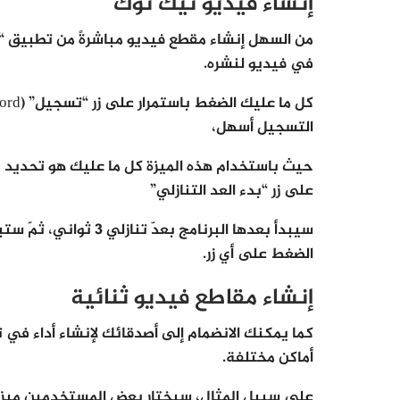
إنشاء فيديو تيك توك
من السهل إنشاء مقطع فيديو مباشرةً من تطبيق “
في فيديو لنشره.
التسجيل أسهل،
حيث باستخدام هذه الميزة كل ما عليك هو تحديد 
على زر “بدء العد التنازلي”
سيبدأ بعدها البرنامج ب
الضغط على أي زر.
إنشاء مقاطع فيديو ثنائية
كما يمكنك الانضمام إلى أصدقائك لإنشاء أداء في ت
أماكن مختلفة.