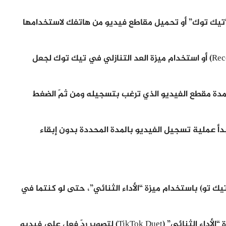
تيك توك” أو تحميل مقاطع فيديو من هاتفك لاستخدامها
كل ما عليك الضغط باستمرار على زر “تسجيل” (Record) أو استخدام ميزة العد التنازلي في تيك توك لجعل
مدة مقطع الفيديو الذي ترغب بتسجيله ومن ثمّ الضغط
عدّ تنازلي 3 ثواني، ثمّ ستبدأ عملية تسجيل الفيديو بالمدة المحددة بدون إبقاء
يك تو) باستخدام ميزة “الأداء الثنائي”، حتى لو كنتما في
على سبيل المثال، سيختار بعض المستخدمين ميزة “الأداء الثنائي” (TikTok Duet) لتصوير ردّ فعلٍ على فيديو