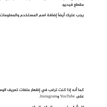
مقطع فيديو.
يجب عليك أيضاً إضافة اسم المستخدم والمعلومات 
كما أنه إذا كنت ترغب في إظهار ملفات تعريف الو
على YouTube وInstagram.