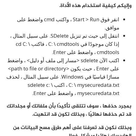
وإليكم كيفية استخدام هذه الأداة.
انقر فوق Start > Run ، واكتب cmd واضغط على
موافق.
انتقل إلى حيث تم تنزيل SDelete. على سبيل المثال ،
إذا كان موجودًا في C: \ cmdtools ، فاكتب cd C: \
cmdtools ، واضغط على Enter.
اكتب الآن sdelete <مسار إلى ملف أو دليل> ، واضغط
على Enter ، حيث يكون <path to file or directory>
مسارًا قياسيًا في Windows. على سبيل المثال ، لحذف
C: \ mysecuredata.txt ، اكتب sdelete c: \
mysecuredata.txt ، واضغط على Enter.
بمجرد حذفها ، سوف تتلقى تأكيدًا بأن ملفاتك أو مجلداتك
قد تم حذفها نهائيًا ، وبذلك تكون قد انتهيت.
وبذلك نكون قد تعرفنا على أهم طرق مسح البيانات من
الهاردسك نهائيا وبشكل فعال.