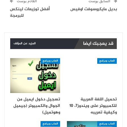
السابق بوست
القادم بوست
بديل مايكروسوفت اوفيس
أفضل توزيعات لينكس
للبرمجة
قد يعجبك ايضا
المزيد عن المؤلف
العاب وبرامج
العاب وبرامج
تحميل اللغة العربية
تسجيل دخول ايميل من
للكمبيوتر على ويندوز7، 10
الجوال والكمبيوتر (جيميل
وكيفية تعريبه
وهوتميل)
العاب وبرامج
العاب وبرامج