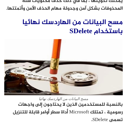
يمكنك تكوينها ، بما في ذلك حذف محتويات سلة
المحذوفات بشكل آمن وجدولة مهام الحذف الآمن وأتمتتها.
مسح البيانات من الهاردسك نهائيا
باستخدام SDelete
مسح البيانات من الهاردسك نهائيا
بالنسبة للمستخدمين الذين لا يحتاجون إلى واجهات
رسومية ، تمتلك Microsoft أداة سطر أوامر قابلة للتنزيل
تسمى SDelete.