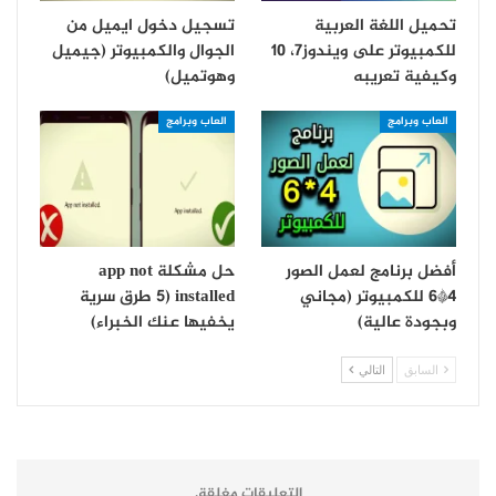
تحميل اللغة العربية
تسجيل دخول ايميل من
للكمبيوتر على ويندوز7، 10
الجوال والكمبيوتر (جيميل
وكيفية تعريبه
وهوتميل)
العاب وبرامج
العاب وبرامج
أفضل برنامج لعمل الصور
حل مشكلة app not
4*6 للكمبيوتر (مجاني
installed (5 طرق سرية
وبجودة عالية)
يخفيها عنك الخبراء)
السابق
التالي
التعليقات مغلقة.