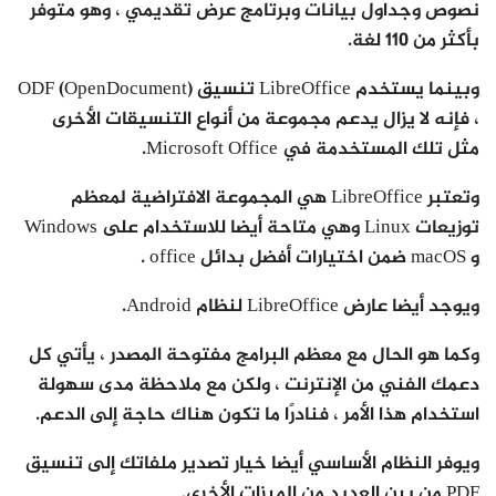
نصوص وجداول بيانات وبرتامج عرض تقديمي ، وهو متوفر
بأكثر من 110 لغة.
وبينما يستخدم LibreOffice تنسيق ODF (OpenDocument)
، فإنه لا يزال يدعم مجموعة من أنواع التنسيقات الأخرى
مثل تلك المستخدمة في Microsoft Office.
وتعتبر LibreOffice هي المجموعة الافتراضية لمعظم
توزيعات Linux وهي متاحة أيضا للاستخدام على Windows
و macOS ضمن اختيارات أفضل بدائل office .
ويوجد أيضا عارض LibreOffice لنظام Android.
وكما هو الحال مع معظم البرامج مفتوحة المصدر ، يأتي كل
دعمك الفني من الإنترنت ، ولكن مع ملاحظة مدى سهولة
استخدام هذا الأمر ، فنادرًا ما تكون هناك حاجة إلى الدعم.
ويوفر النظام الأساسي أيضا خيار تصدير ملفاتك إلى تنسيق
PDF من بين العديد من الميزات الأخرى.