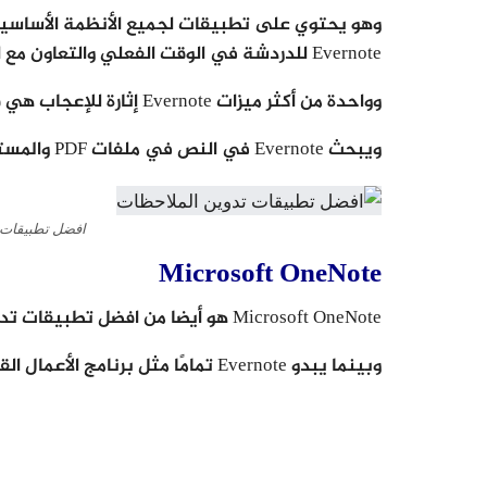
وهو يحتوي على تطبيقات لجميع الأنظمة الأساسية
Evernote للدردشة في الوقت الفعلي والتعاون مع الزملاء.
وواحدة من أكثر ميزات Evernote إثارة للإعجاب هي قدرته على البحث عن النص الموجود في الصور.
ويبحث Evernote في النص في ملفات PDF والمستندات المكتبية التي تم تحميلها أيضًا.
افضل تطبيقات 
Microsoft OneNote
Microsoft OneNote هو أيضا من افضل تطبيقات تدوين الملاحظات .
وبينما يبدو Evernote تمامًا مثل برنامج الأعمال القياسي ، فإن Microsoft OneNote يحاكي الورق.