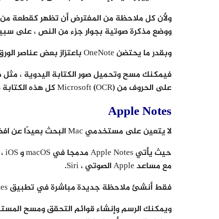
ولأن كل ملاحظة من المفترض أن تظهر كقطعة من ال
ووضع مذكرة صوتية بجوار جزء من النص ، على سبيل
وبقدر ما يحتضن OneNote باعتزاز بعض عناصر الورق ، فهو أيضا خبير تقنيا.
فيمكنك مسح وتحميل صور الكتابة اليدوية ، مثل 
على الحروف من Microsoft (OCR) كل هذه الكتابة قابلة للبحث.
Apple Notes
لا يتعين على مستخدمي Mac البحث بعيدًا عن افضل تطبيقات تدوين الملاحظات .
حيث
مع مساعد Apple الصوتي ، Siri.
فقط أنشئ ملاحظة جديدة مباشرة في تطبيق Notes أو اطلب من Siri بدء تدوين ملاحظة لك.
ويمكنك الرسم وإنشاء قوائم التحقق ومسح المستندا