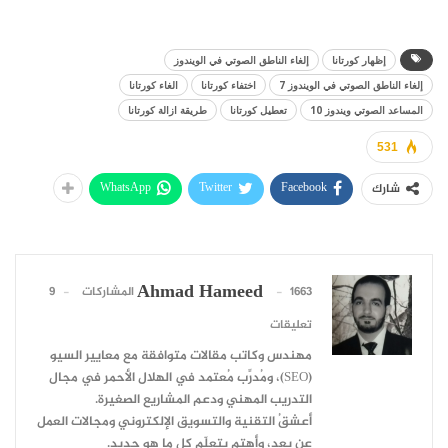
إظهار كورتانا
إلغاء الناطق الصوتي في الويندوز
إلغاء الناطق الصوتي في الويندوز 7
اختفاء كورتانا
الغاء كورتانا
المساعد الصوتي ويندوز 10
تعطيل كورتانا
طريقة ازالة كورتانا
531
WhatsApp
Twitter
Facebook
شارك
Ahmad Hameed
1663 المشاركات
9
تعليقات
مهندس وكاتب مقالات متوافقة مع معايير السيو
(SEO)، ومُدرِّب مُعتمد في الهلال الأحمر في مجال
التدريب المهني ودعم المشاريع الصغيرة.
أعشقُ التقنية والتسويق الإلكتروني ومجالات العمل
عن بعد، وأهتم بتعلّم كل ما هو جديد.