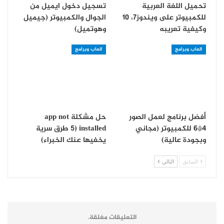
تحميل اللغة العربية
تسجيل دخول ايميل من
للكمبيوتر على ويندوز7، 10
الجوال والكمبيوتر (جيميل
وكيفية تعريبه
وهوتميل)
العاب وبرامج
العاب وبرامج
أفضل برنامج لعمل الصور
حل مشكلة app not
4*6 للكمبيوتر (مجاني
installed (5 طرق سرية
وبجودة عالية)
يخفيها عنك الخبراء)
السابق
التالي
التعليقات مغلقة.