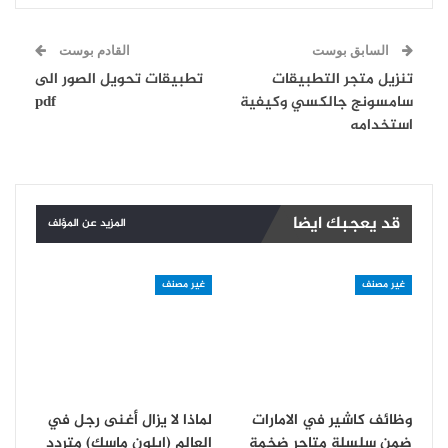
السابق بوست
القادم بوست
تنزيل متجر التطبيقات
تطبيقات تحويل الصور الى
سامسونج جالكسي وكيفية
pdf
استخدامه
قد يعجبك ايضا
المزيد عن المؤلف
غير مصنف
غير مصنف
وظائف كاشير في الامارات
لماذا لا يزال أغنى رجل في
ضمن سلسلة متاجر ضخمة
العالم (إيلون ماسك) متردد