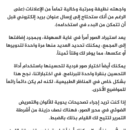
واجهته نظيفة ومرتبة وخالية تماماً من الإعلانات (على
الرغم من أنك ستحتاج إلى إرسال عنوان بريد إلكتروني قبل
أن تتمكن من البدء في استخدامه).
يعد استيراد الصور أمراً في غاية السهولة، وبمجرد إضافتها
إلى المجمع، يمكنك تحديد العديد منها مرة واحدة لتدويرها
أو عكسها، مما يوفر لك وقتاً ثميناً.
يمكنك أيضاً اختيار صور فردية لتحسينها باستخدام أداة
التحسين بنقرة واحدة للبرنامج. في اختباراتنا، نجح هذا
بشكل خاص في المناظر الطبيعية، لكنه لم يكن دائماً رائعاً
للمواضيع الأخرى.
إذا كنت تريد إجراء تصحيحات يدوية للألوان والتعريض
الضوئي في محرر الصور، فهناك نصف دزينة من أشرطة
التمرير لتتيح لك القيام بذلك بالضبط.