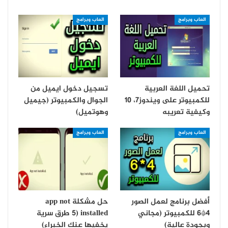
العاب وبرامج
العاب وبرامج
تحميل اللغة العربية
تسجيل دخول ايميل من
للكمبيوتر على ويندوز7، 10
الجوال والكمبيوتر (جيميل
وكيفية تعريبه
وهوتميل)
العاب وبرامج
العاب وبرامج
أفضل برنامج لعمل الصور
حل مشكلة app not
4*6 للكمبيوتر (مجاني
installed (5 طرق سرية
وبجودة عالية)
يخفيها عنك الخبراء)