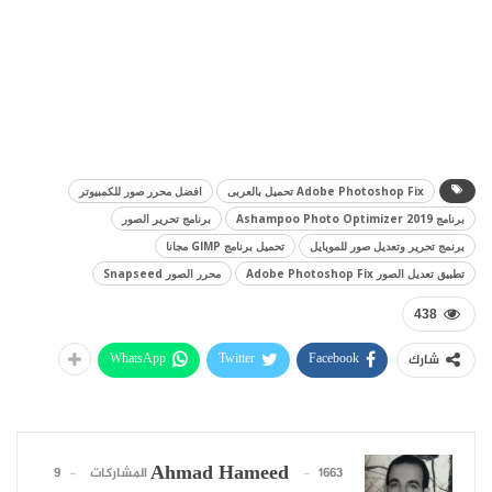
Adobe Photoshop Fix تحميل بالعربى
افضل محرر صور للكمبيوتر
برنامج Ashampoo Photo Optimizer 2019
برنامج تحرير الصور
برنمج تحرير وتعديل صور للموبايل
تحميل برنامج GIMP مجانا
تطبيق تعديل الصور Adobe Photoshop Fix
محرر الصور Snapseed
438
WhatsApp
Twitter
Facebook
شارك
Ahmad Hameed
1663 المشاركات
9